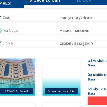
19 Gece 20 Gün
20 GÜN
MRESİ
Gidiş
ESKİŞEHİR / CİDDE
Ara Geçiş
MEKKE - MEDİNE
Dönüş
CİDDE / ESKİŞEHİR
Dört Kişili
Başı
Üç Kişilik O
Başı
İki Kişilik 
RAWABİ AL SALAM
Saraya Harmony Hotel
Başı