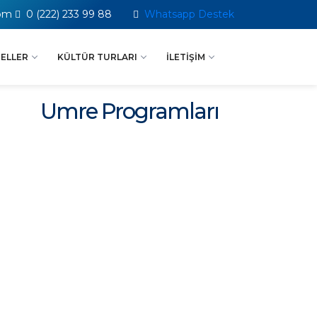
com
0 (222) 233 99 88
Whatsapp Destek
ELLER
KÜLTÜR TURLARI
İLETIŞIM
Umre Programları