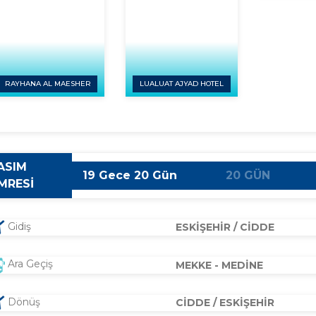
RAYHANA AL MAESHER
LUALUAT AJYAD HOTEL
ASIM
19 Gece 20 Gün
20 GÜN
MRESİ
Gidiş
ESKİŞEHİR / CİDDE
Ara Geçiş
MEKKE - MEDİNE
Dönüş
CİDDE / ESKİŞEHİR