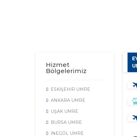
E
Hizmet
U
Bölgelerimiz
ESKİŞEHİR UMRE
ANKARA UMRE
UŞAK UMRE
BURSA UMRE
İNEGÖL UMRE