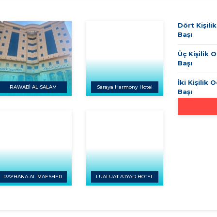
Dört Kişili
Başı
Üç Kişilik O
Başı
İki Kişilik 
RAWABİ AL SALAM
Saraya Harmony Hotel
Başı
RAYHANA AL MAESHER
LUALUAT AJYAD HOTEL