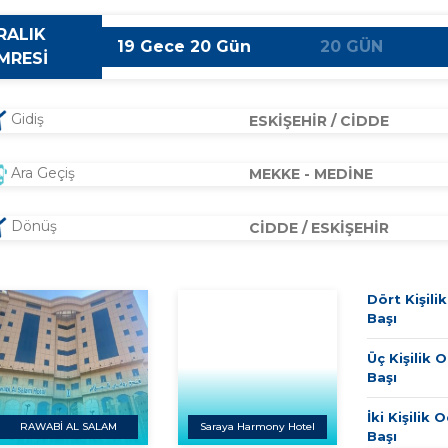
RALIK
19 Gece 20 Gün
20 GÜN
MRESİ
Gidiş
ESKİŞEHİR / CİDDE
Ara Geçiş
MEKKE - MEDİNE
Dönüş
CİDDE / ESKİŞEHİR
Dört Kişili
Başı
Üç Kişilik O
Başı
İki Kişilik 
RAWABİ AL SALAM
Saraya Harmony Hotel
Başı