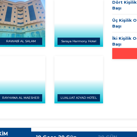
Dört Kişili
Başı
Üç Kişilik O
Başı
İki Kişilik 
RAWABİ AL SALAM
Saraya Harmony Hotel
Başı
RAYHANA AL MAESHER
LUALUAT AJYAD HOTEL
KİM